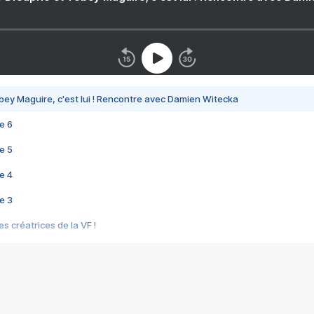
bey Maguire, c'est lui ! Rencontre avec Damien Witecka
e 6
e 5
e 4
e 3
s créatrices de la VF !
e 2
e 1
e Mektoub My Love arrive enfin ! Rencontre avec Shaïn Boumedine et Sal