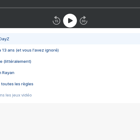
 DayZ
 a 13 ans (et vous l'avez ignoré)
e (littéralement)
im Rayan
 toutes les règles
s les jeux vidéo
us choquant de Rockstar ? - Le scandale BULLY
e plus moche de Steam
du RÊVE tourne au CAUCHEMAR