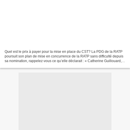
Quel est le prix à payer pour la mise en place du CST? La PDG de la RATP
poursuit son plan de mise en concurrence de la RATP sans difficulté depuis
sa nomination, rappelez-vous ce qu’elle déclarait : « Catherine Guillouard, la
patronne de la RATP, a indiqué...