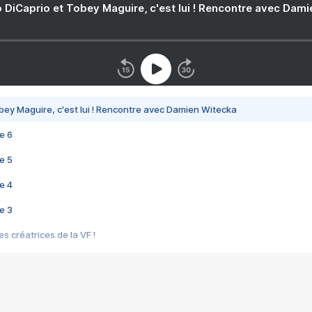
 DiCaprio et Tobey Maguire, c'est lui ! Rencontre avec Dam
bey Maguire, c'est lui ! Rencontre avec Damien Witecka
e 6
e 5
e 4
e 3
s créatrices de la VF !
e 2
e 1
e Mektoub My Love arrive enfin ! Rencontre avec Shaïn Boumedine et Sal