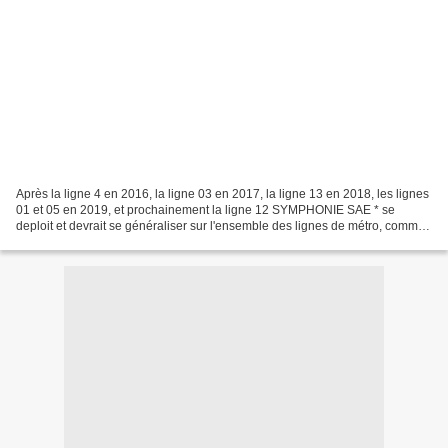
Après la ligne 4 en 2016, la ligne 03 en 2017, la ligne 13 en 2018, les lignes
01 et 05 en 2019, et prochainement la ligne 12 SYMPHONIE SAE * se
deploit et devrait se généraliser sur l'ensemble des lignes de métro, comme
le prévoit l'accord cadre MISTRAL...