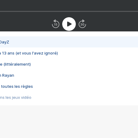
 DayZ
 a 13 ans (et vous l'avez ignoré)
e (littéralement)
im Rayan
 toutes les règles
s les jeux vidéo
us choquant de Rockstar ? - Le scandale BULLY
e plus moche de Steam
du RÊVE tourne au CAUCHEMAR