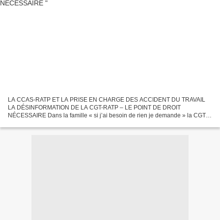
LA CCAS-RATP ET LA PRISE EN CHARGE DES ACCIDENT DU TRAVAIL
LA DÉSINFORMATION DE LA CGT-RATP – LE POINT DE DROIT
NÉCESSAIRE Dans la famille « si j’ai besoin de rien je demande » la CGT a
une nouvelle fois fait bonne pioche. Dans son tract du 16 mars 2018,...