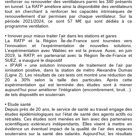
renforcer ou renouveler des ventilateurs parmi les 340 présents
en tunnel. La RATP améliore ainsi la disponibilité des ventilateurs
tout en cherchant à renforcer les capacités intrinsèques de
renouvellement d’air permises par chaque ventilateur. Sur la
période 2021/2024, ce sont 57 M€ qui sont dédiés à ce
programme ventilation.
• Innover pour mieux traiter l’air dans les stations et gares
La RATP et la Région Île-de-France sont tournées vers
l’innovation et l’expérimentation de nouvelles solutions.
L’expérimentation avec Wabtec en est la preuve. Aussi, en juin
2019, la RATP, en partenariat avec la Région Île-de-France et
SUEZ, a inauguré le dispositif
« IP’AIR » une solution innovante de traitement de l’air par
ionisation positive, dans la station de métro Alexandre Dumas
(Ligne 2). Les résultats de ces tests ont montré une réduction de
20 à 30% selon la taille des particules. Après cette
expérimentation qui est terminée des études sont à mener
aujourd’hui pour améliorer l’intégration (encombrement, bruit…)
de tels dispositifs en souterrain.
• Etude santé
Depuis près de 20 ans, le service de santé au travail engage des
études épidémiologiques sur l’état de santé des agents actifs ou
retraités. Ces études sont menées en lien avec des partenaires
scientifiques extérieurs indépendants. Elles visent à mettre en
évidence un éventuel impact de la qualité de l’air des espaces
souterrains sur la santé des salariés. Aujourd’hui, les résultats