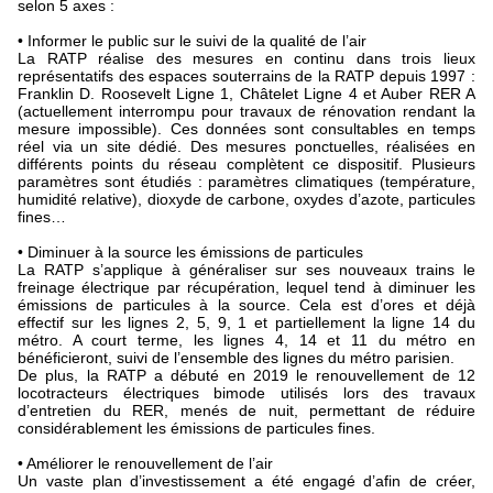
selon 5 axes :
• Informer le public sur le suivi de la qualité de l’air
La RATP réalise des mesures en continu dans trois lieux
représentatifs des espaces souterrains de la RATP depuis 1997 :
Franklin D. Roosevelt Ligne 1, Châtelet Ligne 4 et Auber RER A
(actuellement interrompu pour travaux de rénovation rendant la
mesure impossible). Ces données sont consultables en temps
réel via un site dédié.
Des mesures ponctuelles, réalisées en
différents points du réseau complètent ce dispositif. Plusieurs
paramètres sont étudiés : paramètres climatiques (température,
humidité relative), dioxyde de carbone, oxydes d’azote, particules
fines…
• Diminuer à la source les émissions de particules
La RATP s’applique à généraliser sur ses nouveaux trains le
freinage électrique par récupération, lequel tend à diminuer les
émissions de particules à la source. Cela est d’ores et déjà
effectif sur les lignes 2, 5, 9, 1 et partiellement la ligne 14 du
métro. A court terme, les lignes 4, 14 et 11 du métro en
bénéficieront, suivi de l’ensemble des lignes du métro parisien.
De plus, la RATP a débuté en 2019 le renouvellement de 12
locotracteurs électriques bimode utilisés lors des travaux
d’entretien du RER, menés de nuit, permettant de réduire
considérablement les émissions de particules fines.
• Améliorer le renouvellement de l’air
Un vaste plan d’investissement a été engagé d’afin de créer,