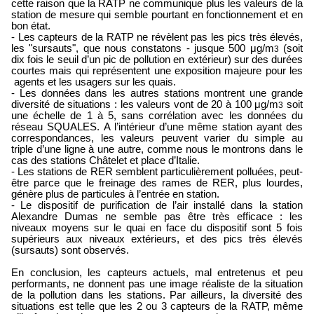
cette raison que la RATP ne communique plus les valeurs de la
station de mesure qui semble pourtant en fonctionnement et en
bon état.
- Les capteurs de la RATP ne révèlent pas les pics très élevés,
les "sursauts", que nous constatons - jusque 500 μg/m
(soit
3
dix fois le seuil d’un pic de pollution en extérieur) sur des durées
courtes mais qui représentent une exposition majeure pour les
agents et les usagers sur les quais.
- Les données dans les autres stations montrent une grande
diversité de situations : les valeurs vont de 20 à 100 μg/m
soit
3
une échelle de 1 à 5, sans corrélation avec les données du
réseau SQUALES. A l’intérieur d’une même station ayant des
correspondances, les valeurs peuvent varier du simple au
triple d’une ligne à une autre, comme nous le montrons dans le
cas des stations Châtelet et place d’Italie.
- Les stations de RER semblent particulièrement polluées, peut-
être parce que le freinage des rames de RER, plus lourdes,
génère plus de particules à l’entrée en station.
- Le dispositif de purification de l’air installé dans la station
Alexandre Dumas ne semble pas être très efficace : les
niveaux moyens sur le quai en face du dispositif sont 5 fois
supérieurs aux niveaux extérieurs, et des pics très élevés
(sursauts) sont observés.
En conclusion, les capteurs actuels, mal entretenus et peu
performants, ne donnent pas une image réaliste de la situation
de la pollution dans les stations. Par ailleurs, la diversité des
situations est telle que les 2 ou 3 capteurs de la RATP, même