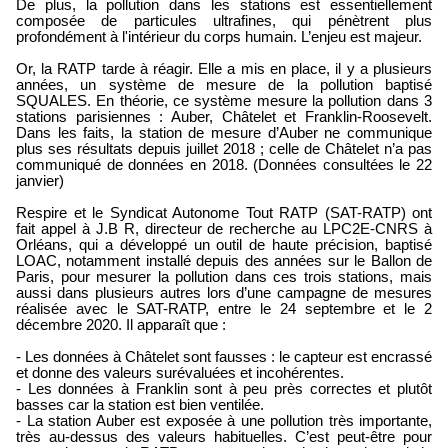
De plus, la pollution dans les stations est essentiellement
composée de particules ultrafines, qui pénètrent plus
profondément à l'intérieur du corps humain. L’enjeu est majeur.
Or, la RATP tarde à réagir. Elle a mis en place, il y a plusieurs
années, un système de mesure de la pollution baptisé
SQUALES. En théorie, ce système mesure la pollution dans 3
stations parisiennes : Auber, Châtelet et Franklin-Roosevelt.
Dans les faits, la station de mesure d’Auber ne communique
plus ses résultats depuis juillet 2018 ; celle de Châtelet n’a pas
communiqué de données en 2018. (Données consultées le 22
janvier)
Respire et le Syndicat Autonome Tout RATP (SAT-RATP) ont
fait appel à J.B R, directeur de recherche au LPC2E-CNRS à
Orléans, qui a développé un outil de haute précision, baptisé
LOAC, notamment installé depuis des années sur le Ballon de
Paris, pour mesurer la pollution dans ces trois stations, mais
aussi dans plusieurs autres lors d’une campagne de mesures
réalisée avec le SAT-RATP, entre le 24 septembre et le 2
décembre 2020. Il apparaît que :
- Les données à Châtelet sont fausses : le capteur est encrassé
et donne des valeurs surévaluées et incohérentes.
- Les données à Franklin sont à peu près correctes et plutôt
basses car la station est bien ventilée.
- La station Auber est exposée à une pollution très importante,
très au-dessus des valeurs habituelles. C’est peut-être pour