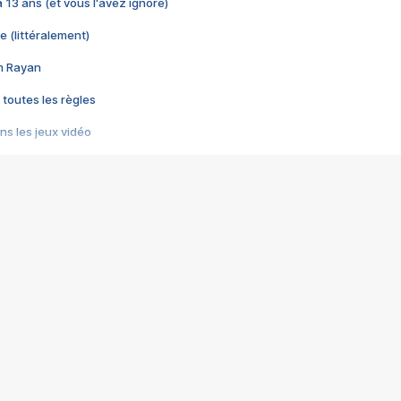
 a 13 ans (et vous l'avez ignoré)
e (littéralement)
im Rayan
 toutes les règles
s les jeux vidéo
us choquant de Rockstar ? - Le scandale BULLY
e plus moche de Steam
du RÊVE tourne au CAUCHEMAR
pendant 8 heures
it… à tort
umiliés par un jeu vidéo
ire - Final Fantasy 8
ti un empire - Age of Empires