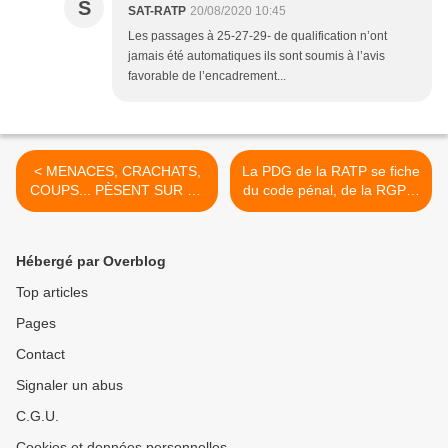
S
SAT-RATP
20/08/2020 10:45
Les passages à 25-27-29- de qualification n’ont
jamais été automatiques ils sont soumis à l’avis
favorable de l’encadrement...
< MENACES, CRACHATS,
La PDG de la RATP se fiche
COUPS... PÈSENT SUR LE
du code pénal, de la RGPD,
QUOTIDIEN DES
des droits des agents, elle
CHAUFFEURS DE BUS
encourage la discrimination.
D’ILE-DE-FRANCE
>
Hébergé par Overblog
Top articles
Pages
Contact
Signaler un abus
C.G.U.
Cookies et données personnelles