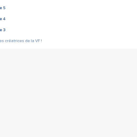
e 5
e 4
e 3
s créatrices de la VF !
e 2
e 1
e Mektoub My Love arrive enfin ! Rencontre avec Shaïn Boumedine et Sal
i : après Toni en famille
elle réalise le bouleversant Dites lui que je l'aime
ais ! Rencontre autour de Vie privée de Rebecca Zlotowski
 de Marguerite, Grave... Rencontre avec Ella Rumpf
 Les Rêveurs, un film intime sur la santé mentale