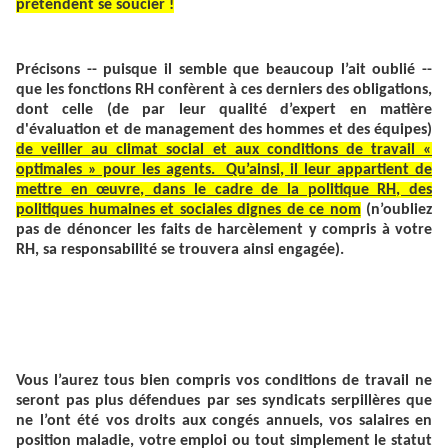
prétendent se soucier !
Précisons -- puisque il semble que beaucoup l’ait oublié --
que les
fonctions RH confèrent à ces derniers des obligations,
dont celle (de par leur qualité d’
expert en matière
d'évaluation et de management des hommes et des équipes)
de
veiller au climat social et aux conditions de travail «
optimales » pour les agents. Qu’ainsi, il leur appartient de
mettre
en œuvre, dans le cadre de la politique RH, des
politiques humaines et sociales dignes de ce nom
(n’oubliez
pas de dénoncer les faits de harcèlement y compris à votre
RH, sa responsabilité se trouvera ainsi engagée).
Vous l’aurez tous bien compris vos conditions de travail ne
seront pas plus défendues par ses syndicats serpillères que
ne l’ont été vos droits aux congés annuels, vos salaires en
position maladie, votre emploi ou tout simplement le statut