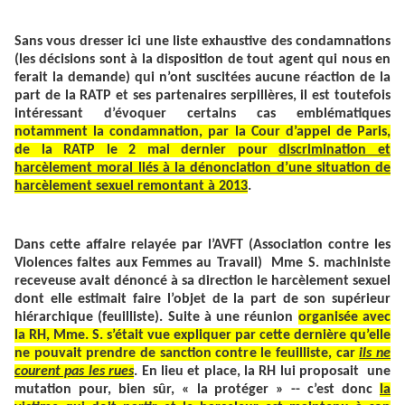
Sans vous dresser ici une liste exhaustive des condamnations
(les décisions sont à la disposition de tout agent qui nous en
ferait la demande) qui n’ont suscitées aucune réaction de la
part de la RATP et ses partenaires serpillères, il est toutefois
intéressant d’évoquer certains cas emblématiques
notamment la condamnation, par la Cour d’appel de Paris,
de la RATP le 2 mai dernier
pour
discrimination et
harcèlement moral liés à la dénonciation d’une situation de
harcèlement sexuel remontant à 2013
.
Dans cette affaire relayée par l’AVFT
(Association contre les
Violences faites aux Femmes au Travail) Mme S. machiniste
receveuse avait dénoncé à sa direction le harcèlement sexuel
dont elle estimait faire l’objet de la part de son supérieur
hiérarchique (feuilliste). Suite à une réunion
organisée avec
la RH, Mme. S. s’était vue expliquer par cette dernière qu’elle
ne pouvait prendre de sanction contre le feuilliste, car
ils ne
courent pas les rues
. En lieu et place, la RH lui proposait une
mutation pour, bien sûr, « la protéger » -- c’est donc
la