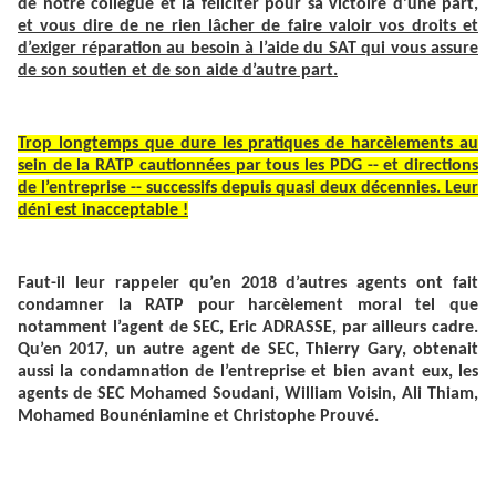
de notre collègue et la féliciter pour sa victoire d’une part,
et vous dire de ne rien lâcher de faire valoir vos droits et
d’exiger réparation au besoin à l’aide du SAT qui vous assure
de son soutien et de son aide d’autre part.
Trop longtemps que dure les pratiques de harcèlements au
sein de la RATP cautionnées par tous les PDG -- et directions
de l’entreprise -- successifs depuis quasi deux décennies. Leur
déni est inacceptable !
Faut-il leur rappeler qu’en 2018 d’autres agents ont fait
condamner la RATP pour harcèlement moral tel que
notamment l’agent de SEC, Eric ADRASSE, par ailleurs cadre.
Qu’en 2017, un autre agent de SEC, Thierry Gary, obtenait
aussi la condamnation de l’entreprise et bien avant eux, les
agents de SEC Mohamed Soudani, William Voisin, Ali Thiam,
Mohamed Bounéniamine et Christophe Prouvé.