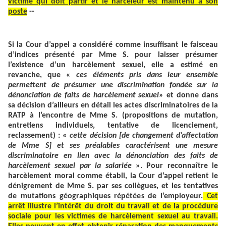
victime qui doit partir et le harceleur est maintenu à son
poste
--
Si la Cour d’appel a considéré comme insuffisant le faisceau
d’indices présenté par Mme S. pour laisser présumer
l’existence d’un harcèlement sexuel, elle a estimé en
revanche, que «
ces éléments pris dans leur ensemble
permettent de présumer une discrimination fondée sur la
dénonciation de faits de harcèlement sexuel
» et donne dans
sa décision d’ailleurs en détail les actes discriminatoires de la
RATP à l’encontre de Mme S. (propositions de mutation,
entretiens individuels, tentative de licenciement,
reclassement) : «
cette décision [de changement d’affectation
de Mme S] et ses préalables caractérisent une mesure
discriminatoire en lien avec la dénonciation des faits de
harcèlement sexuel par la salariée
». Pour reconnaître le
harcèlement moral comme établi, la Cour d’appel retient le
dénigrement de Mme S. par ses collègues, et les tentatives
de mutations géographiques répétées de l’employeur.
Cet
arrêt illustre l’intérêt du droit du travail et de la procédure
sociale pour les victimes de harcèlement sexuel au travail.