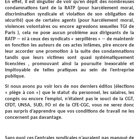
En effet, il est singulier de voir qu’en dépit des nombreuses
condamnations tant de la RATP (pour harcèlement moral,
discrimination syndicale et violation de son obligation de
sécurité) que de certains agents (pour harcèlement moral,
violences volontaires ou encore agressions sexuelles TGI de
Paris ), cela ne pose aucun problème aux dirigeants de la
RATP -- ni à ceux des syndicats « serpillères » -- de maintenir
en fonction les auteurs de ces actes infâmes, pire encore de
leur accorder une promotion à la suite des condamnations
tandis que leurs victimes sont quasi systématiquement
licenciées , promouvant ainsi la poursuite inexorable et
impitoyable de telles pratiques au sein de l’entreprise
publique.
Si nous avons pu voir lors de nos derniers éditos (élections
« piège à con ») que le statut du personnel, les salaires, les
congés ou encore l’emploi, n’étaient pas le souci de la CGT,
CFDT, UNSA, SUD, FO ni de la CFE-CGC, vous ne serez donc
pas surpris d’apprendre que vos conditions de travail ne les
concernent pas davantage.
Sans quoi ces Centrales syndicales n’auraient pas manqué de